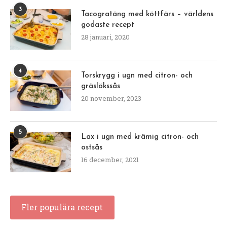
3
Tacogratäng med köttfärs – världens
godaste recept
28 januari, 2020
4
Torskrygg i ugn med citron- och
gräslökssås
20 november, 2023
5
Lax i ugn med krämig citron- och
ostsås
16 december, 2021
Fler populära recept