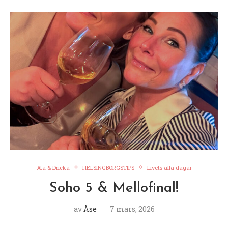
Äta & Dricka
HELSINGBORGSTIPS
Livets alla dagar
Soho 5 & Mellofinal!
av
Åse
7 mars, 2026